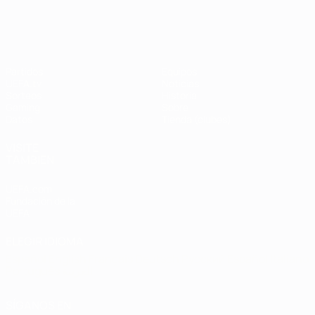
UEFA Champions League
Thierry
Henry
Partidos
Equipos
UEFA.tv
Noticias
Sorteos
Historia
Gaming
Sobre
Datos
Tienda (clubes)
VISITE
TAMBIÉN
UEFA.com
Fundación de la
UEFA
ELEGIR IDIOMA
Español
English
Français
Deutsch
Русский
Español
Italiano
Português
العربية
SÍGANOS EN