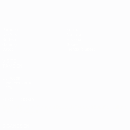
UEFA Champions League
Thierry
Henry
Partidos
Equipos
UEFA.tv
Noticias
Sorteos
Historia
Gaming
Sobre
Datos
Tienda (clubes)
VISITE
TAMBIÉN
UEFA.com
Fundación de la
UEFA
ELEGIR IDIOMA
Español
English
Français
Deutsch
Русский
Español
Italiano
Português
العربية
SÍGANOS EN