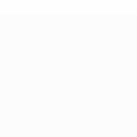
eague: Thierry
League: Fi
Henry
Inzaghi
Equipos
Noticias
Historia
Sobre
Tienda (clubes)
Português
العربية