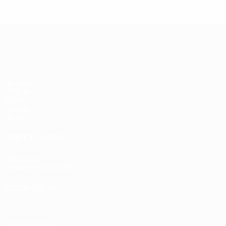
League: Andriy
League: Didier
L
Shevchenko
Drogba
UEFA Champions League
Partidos
UEFA.tv
Sorteos
Gaming
Datos
VISITE TAMBIÉN
UEFA.com
Fundación de la UEFA
ELEGIR IDIOMA
Español
English
Français
Deutsch
Русский
Español
Italiano
SÍGANOS EN