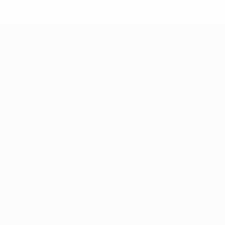
eague: Thierry
League: Fi
Henry
Inzaghi
Equipos
Noticias
Historia
Sobre
Tienda (clubes)
Português
العربية