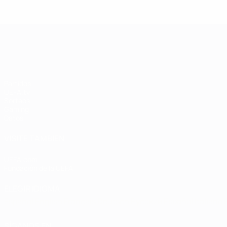
League: Andriy
League: Didier
L
Shevchenko
Drogba
UEFA Champions League
Partidos
UEFA.tv
Sorteos
Gaming
Datos
VISITE TAMBIÉN
UEFA.com
Fundación de la UEFA
ELEGIR IDIOMA
Español
English
Français
Deutsch
Русский
Español
Italiano
SÍGANOS EN