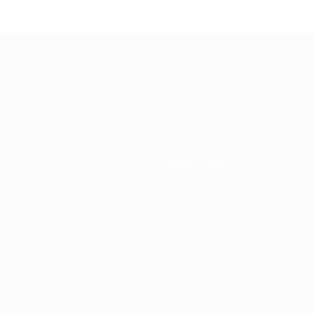
eague: Thierry
League: Fi
Henry
Inzaghi
Equipos
Noticias
Historia
Sobre
Tienda (clubes)
Português
العربية