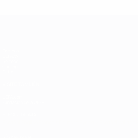
League: Andriy
League: Didier
L
Shevchenko
Drogba
UEFA Champions League
Partidos
UEFA.tv
Sorteos
Gaming
Datos
VISITE TAMBIÉN
UEFA.com
Fundación de la UEFA
ELEGIR IDIOMA
Español
English
Français
Deutsch
Русский
Español
Italiano
SÍGANOS EN