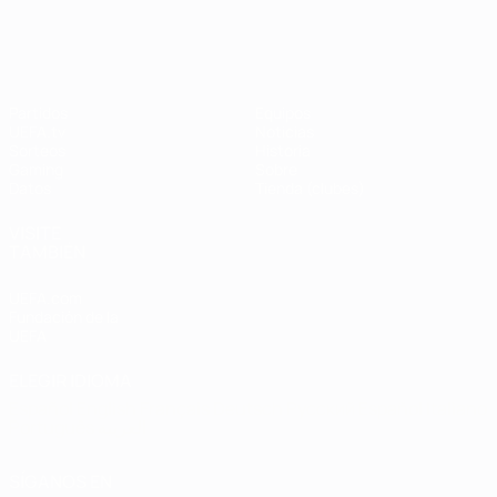
UEFA Champions League
Partidos
Equipos
UEFA.tv
Noticias
Sorteos
Historia
Gaming
Sobre
Datos
Tienda (clubes)
VISITE
TAMBIÉN
UEFA.com
Fundación de la
UEFA
ELEGIR IDIOMA
Español
English
Français
Deutsch
Русский
Español
Italiano
Português
العربية
SÍGANOS EN