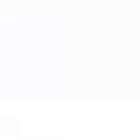
Saltar
al
contenido
Champions League oficial
Consíguela
principal
Resultados en directo y Fantasy
UEFA Champions League
Chelsea vs Roma
Resumen
Novedades
Información del partido
¿Quieres alertas de goles y de
alineaciones oficiales? ¡Consigue la
aplicación ahora!