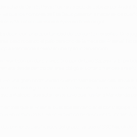
a derecha de Dimitri Payet fue rematado de cabeza por André A
, ya que los hombres de Élie Baup pasaron a hacerse los dueñ
érémy Morel el cual espera Ayew en línea de gol.
 decir, con una oportunidad del conjunto marsellés. Una juga
área pasó rozando el palo derecho de la meta del Arsenal. No o
ligó a Mandanda a realizar una gran intervención.
no a Payet con un duro y seco tiro que detuvo Szczęsny. El partid
remate desde dentro del área obligó al portero francés a reali
tuvo una gran oportunidad cuando Mertesacker casi envía el bal
rtaron de cara a gol cinco minutos después. Un centro desde la
 cayó a Walcott, que solamente tuvo que fusilar a Mandanda para
 mientras que el Arsenal buscaba sentenciar al contragolpe. A
oque en el minuto 83. Ya en el tiempo de descuento, Jordan Aye
 dos primeros clasificados del grupo, ya que el SSC Napoli derro