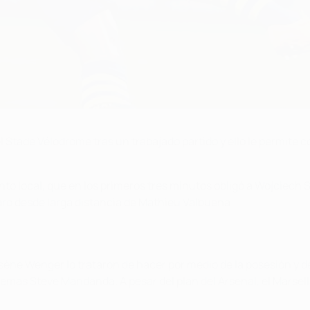
el Stade Vélodrome tras un trabajado partido y ello le permite
 local, que en los primeros tres minutos obligó a Wojciech S
ro desde larga distancia de Mathieu Valbuena.
Arsène Wenger lo trataron de hacer por medio de la posesión y d
lemas Steve Mandanda. A pesar del plan del Arsenal, el Marsella