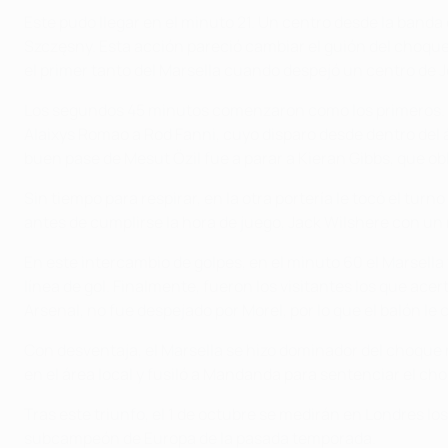
Este pudo llegar en el minuto 21. Un centro desde la band
Szczęsny. Esta acción pareció cambiar el guión del choque
el primer tanto del Marsella cuando despejó un centro de J
Los segundos 45 minutos comenzaron como los primeros. Es
Alaixys Romao a Rod Fanni, cuyo disparo desde dentro del 
buen pase de Mesut Özil fue a parar a Kieran Gibbs, que ob
Sin tiempo para respirar, en la otra portería le tocó el tur
antes de cumplirse la hora de juego, Jack Wilshere con un 
En este intercambio de golpes, en el minuto 60 el Marsella 
línea de gol. Finalmente, fueron los visitantes los que ace
Arsenal, no fue despejado por Morel, por lo que el balón le
Con desventaja, el Marsella se hizo dominador del choque
en el área local y fusiló a Mandanda para sentenciar el ch
Tras este triunfo, el 1 de octubre se medirán en Londres los
subcampeón de Europa de la pasada temporada.