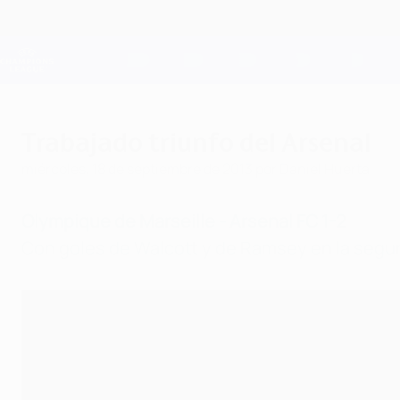
Saltar
al
contenido
Champions League oficial
principal
Resultados en directo y Fantasy
UEFA Champions League
Trabajado triunfo del Arsenal
miércoles, 18 de septiembre de 2013
por Daniel Huerta
Olympique de Marseille - Arsenal FC 1-2
Con goles de Walcott y de Ramsey en la segun