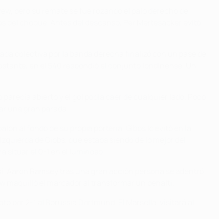
yew, pero su remate se fue rozando el palo derecho de
os del choque. Antes del descanso, Per Mertesacker evitó
da colectiva por la banda derecha finalizó con un pase de
bstante, en el 540 respondió el conjunto londinense. Un
o parecía abierto y el gol podía caer de cualquier lado. Poco
zar una gran parada.
ón al fondo de su propia portería. Gibbs lo evitó en la
 izquierda de Gibbs, que estaba siendo de lo mejor del
 situar el 0-1 en el luminoso.
sí, Aaron Ramsey tras una gran acción persona se adentró
w maquilló el marcador al transformar un penalti.
tó por 2-1 al Borussia Dortmund. El Marsella, visitará al