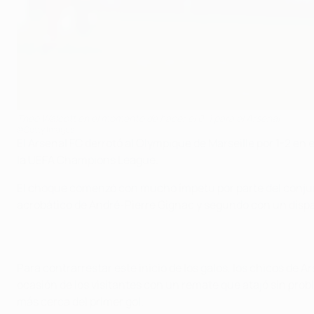
Theo Walcott en el momento de hacer el 0-1 para el Arsenal
©Getty Images
El Arsenal FC derrotó al Olympique de Marseille por 1-2 en 
la UEFA Champions League.
El choque comenzó con mucho ímpetu por parte del conjunto
acrobático de André-Pierre Gignac y segundo con un dispa
Para contrarrestar este inicio de los galos, los chicos de 
ocasión de los visitantes con un remate que atajó sin prob
más cerca del primer gol.