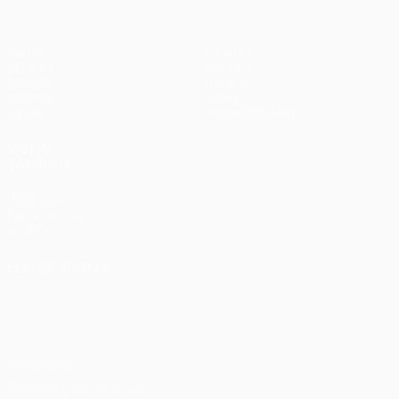
Partidos
Equipos
UEFA.tv
Noticias
Sorteos
Historia
Gaming
Sobre
Datos
Tienda (clubes)
VISITE
TAMBIÉN
UEFA.com
Fundación de
la UEFA
ELEGIR IDIOMA
Español
English
Français
Deutsch
Русский
Español
Italiano
Português
Privacidad
Términos y condiciones