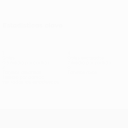
Ver todos
Estadísticas clave
1
4
Goles
Goles encajados
0,5 media por partido
2 media por partido
2
0
Tarjetas amarillas
Tarjetas rojas
1 media por partido
Ver todas las estadísticas
Plantilla
Armanavičius
Bagdonavičius
Barry
D. Kazlauskas
Duke
Centrocampista
Portero
Defensa
Centrocampista
Defen
UEFA Conference League