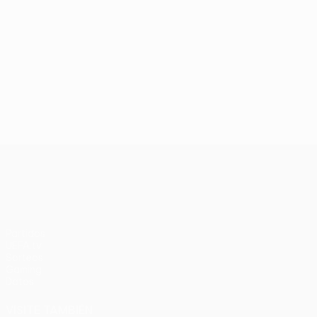
UEFA Conference League
Partidos
UEFA.tv
Sorteos
Gaming
Datos
VISITE TAMBIÉN