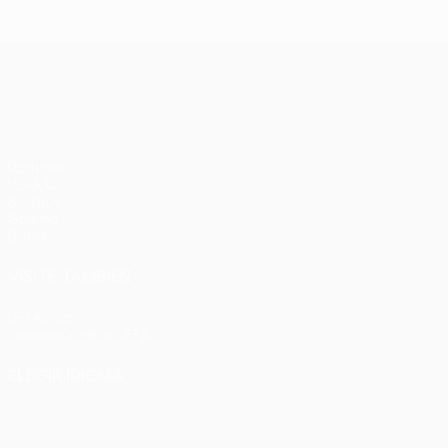
UEFA Conference League
Partidos
UEFA.tv
Sorteos
Gaming
Datos
VISITE TAMBIÉN
UEFA.com
Fundación de la UEFA
ELEGIR IDIOMA
Español
English
Français
Deutsch
Русский
Español
Italia