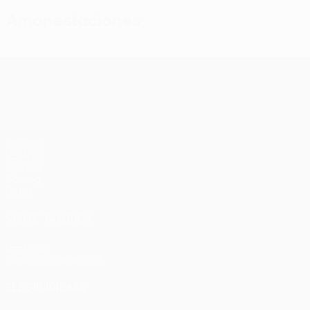
Amonestaciones
UEFA Conference League
Partidos
UEFA.tv
Sorteos
Gaming
Datos
VISITE TAMBIÉN
UEFA.com
Fundación de la UEFA
ELEGIR IDIOMA
Español
English
Français
Deutsch
Русский
Español
Italia