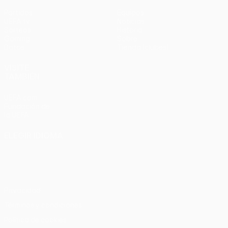
Partidos
Equipos
UEFA.tv
Noticias
Sorteos
Historia
Gaming
Sobre
Datos
Tienda (clubes)
VISITE
TAMBIÉN
UEFA.com
Fundación de
la UEFA
ELEGIR IDIOMA
Español
English
Français
Deutsch
Русский
Español
Italiano
Português
Privacidad
Términos y condiciones
Política de cookies