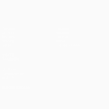
UEFA Conference League
Partidos
Equipos
UEFA.tv
Noticias
Sorteos
Historia
Gaming
Sobre
Datos
Tienda (clubes)
VISITE
TAMBIÉN
UEFA.com
Fundación de
la UEFA
ELEGIR IDIOMA
Español
English
Français
Deutsch
Русский
Español
Italiano
Português