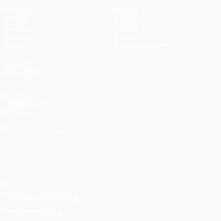
Partidos
Equipos
UEFA.tv
Noticias
Sorteos
Historia
Gaming
Sobre
Datos
Tienda (clubes)
VISITE
TAMBIÉN
UEFA.com
Fundación de
la UEFA
ELEGIR IDIOMA
Español
English
Français
Deutsch
Русский
Español
Italiano
Português
Privacidad
Términos y condiciones
Política de cookies