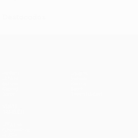
Destacados
UEFA Conference League
Partidos
Equipos
UEFA.tv
Noticias
Sorteos
Historia
Gaming
Sobre
Datos
Tienda (clubes)
VISITE
TAMBIÉN
UEFA.com
Fundación de
la UEFA