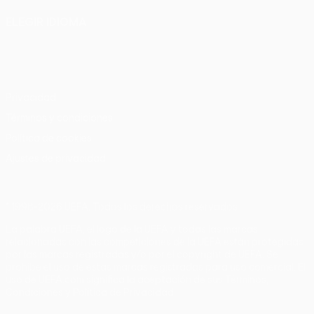
ELEGIR IDIOMA
Español
English
Français
Deutsch
Русский
Español
Italiano
Português
Privacidad
Términos y condiciones
Política de cookies
Ajustes de privacidad
© 1998-2026 UEFA. Todos los derechos reservados
La palabra UEFA, el logo de la UEFA y todas las marcas
relacionadas con las competiciones de la UEFA están protegidas
por las marcas registradas y/o por el copyright de UEFA. Se
prohíbe el uso de estas marcas registradas para uso comercial. El
uso de UEFA.com significa la aceptación de sus Términos,
Condiciones y Política de Privacidad.