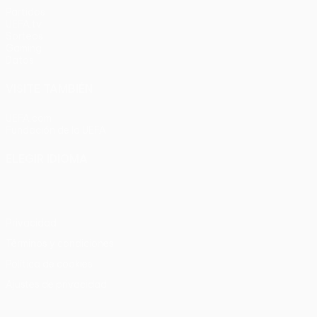
Partidos
UEFA.tv
Sorteos
Gaming
Datos
VISITE TAMBIÉN
UEFA.com
Fundación de la UEFA
ELEGIR IDIOMA
Español
English
Français
Deutsch
Русский
Español
Italia
Privacidad
Términos y condiciones
Política de cookies
Ajustes de privacidad