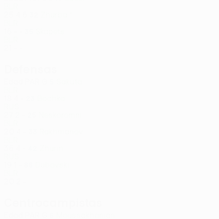
BLR
25
4
6
Zhurba *
32
BLR
16
-
-
Skapets
35
BLR
21
-
-
Defensas
Edad
PAR
G
Sakuta
5
BLR
18
4
-
Bochko
23
RUS
27
2
-
Neskoromni
25
BLR
20
4
-
Rakhmanov
33
BLR
36
4
-
Zhurin
42
RUS
19
1
-
Dubovski
88
BLR
20
2
-
Centrocampistas
Edad
PAR
G
Moussakhanian
6