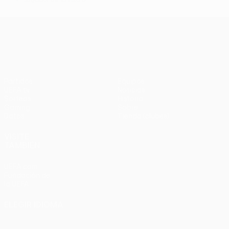
*
UEFA Conference League
Partidos
Equipos
UEFA.tv
Noticias
Sorteos
Historia
Gaming
Sobre
Datos
Tienda (clubes)
VISITE
TAMBIÉN
UEFA.com
Fundación de
la UEFA
ELEGIR IDIOMA
Español
English
Français
Deutsch
Русский
Español
Italiano
Português