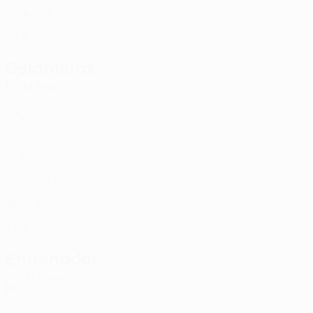
BLR
22
4
-
Kaplenko
55
BLR
27
4
-
Delanteros
Edad
PAR
G
Mirski *
9
BLR
20
-
-
Grivenev
11
BLR
20
-
-
Khramtsevich
13
RUS
18
3
-
Djordjević
19
MNE
32
2
-
Ma. Titov
21
BLR
16
-
-
Puerto
37
HON
24
4
-
Entrenador
Vitali Rogozhkin
BLR
Jugador de la lista B