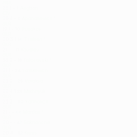
FRA
28
1
-
Angban
7
CIV
29
4
-
Apanasevich *
8
BLR
19
1
-
Rusakov
10
BLR
20
3
1
Tselesh *
14
BLR
21
-
-
Kovalev
17
BLR
33
2
-
Kolosovski *
18
BLR
21
1
-
Yatskevich
24
BLR
23
2
-
Varaksa
26
BLR
22
4
1
Mikhnyuk
28
BLR
23
3
-
Yarmolich
30
BLR
21
-
-
Mardas *
44
BLR
20
-
-
Sakhonchik
47
BLR
20
4
-
Kress
52