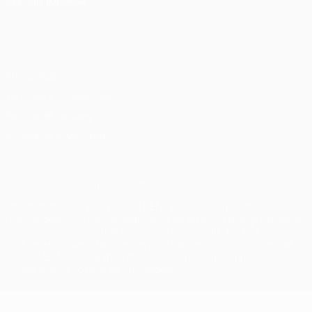
ELEGIR IDIOMA
Español
English
Français
Deutsch
Русский
Español
Italiano
Português
Privacidad
Términos y condiciones
Política de cookies
Ajustes de privacidad
© 1998-2026 UEFA. Todos los derechos reservados
La palabra UEFA, el logo de la UEFA y todas las marcas
relacionadas con las competiciones de la UEFA están protegidas
por las marcas registradas y/o por el copyright de UEFA. Se
prohíbe el uso de estas marcas registradas para uso comercial. El
uso de UEFA.com significa la aceptación de sus Términos,
Condiciones y Política de Privacidad.