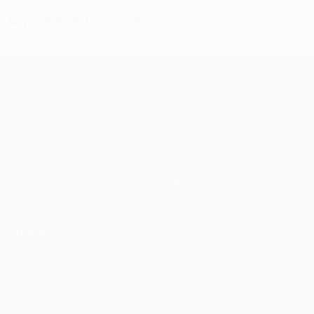
Amonestaciones
UEFA Conference League
Partidos
Equipos
UEFA.tv
Noticias
Sorteos
Historia
Gaming
Sobre
Datos
Tienda (clubes)
VISITE
TAMBIÉN
UEFA.com
Fundación de
la UEFA