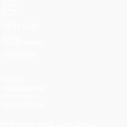
UEFA.tv
Sorteos
Gaming
Datos
VISITE TAMBIÉN
UEFA.com
Fundación de la UEFA
ELEGIR IDIOMA
Español
English
Français
Deutsch
Русский
Español
Italia
Privacidad
Términos y condiciones
Política de cookies
Ajustes de privacidad
© 1998-2026 UEFA. Todos los derechos reservados