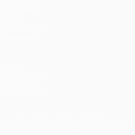
VISITE TAMBIÉN
UEFA.com
Fundación de la UEFA
ELEGIR IDIOMA
Español
English
Français
Deutsch
Русский
Español
Italia
Privacidad
Términos y condiciones
Política de cookies
Ajustes de privacidad
© 1998-2026 UEFA. Todos los derechos reservados
La palabra UEFA, el logo de la UEFA y todas las marcas relacionada
estas marcas registradas para uso comercial. El uso de UEFA.com si