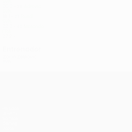
SVN
20
2
-
Adrović
26
SVN
18
1
-
Ruedl
27
SVN
22
2
-
Matondo
45
FRA
27
2
-
Entrenador
Zoran Zeljković
SVN
UEFA Conference League
Partidos
UEFA.tv
Sorteos
Gaming
Datos