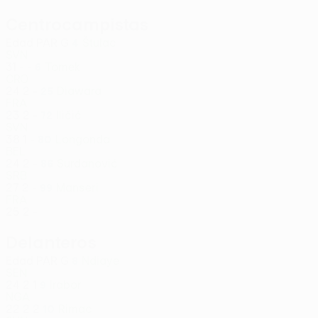
Centrocampistas
Edad
PAR
G
Štulac
4
SVN
31
-
-
Tomek
6
CRO
24
2
-
Diawara
25
FRA
23
2
-
Iličić
72
SVN
38
1
-
Longonda
80
BEL
24
2
-
Surdanović
86
SRB
27
2
-
Manseri
99
FRA
25
2
-
Delanteros
Edad
PAR
G
Ndiaye
8
SEN
24
2
1
Irabor
9
NGA
22
2
2
Rimac
10