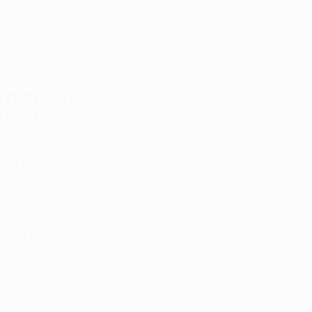
SVN
24
2
3
Krošelj
12
SVN
18
-
-
Jovanović
28
SVN
20
-
-
Defensas
Edad
PAR
G
Hartherz
3
GER
33
2
-
Bačkulja
5
SRB
24
2
-
Strcaj
14
SVN
18
-
-
Šutalo
17
SVN
17
-
-
Agyemang
18
ITA
24
1
-
Guček
29
SVN
27
-
-
Damjanović
33
SRB
28
2
-
Roncal
47
ESP
25
2
-