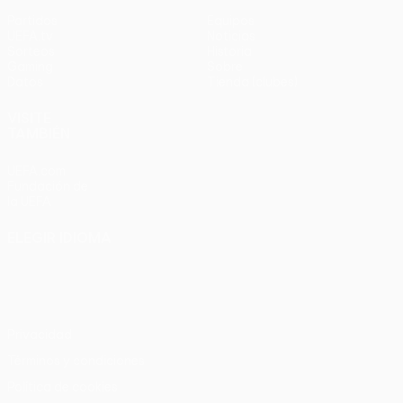
Partidos
Equipos
UEFA.tv
Noticias
Sorteos
Historia
Gaming
Sobre
Datos
Tienda (clubes)
VISITE
TAMBIÉN
UEFA.com
Fundación de
la UEFA
ELEGIR IDIOMA
Español
English
Français
Deutsch
Русский
Español
Italiano
Português
Privacidad
Términos y condiciones
Política de cookies