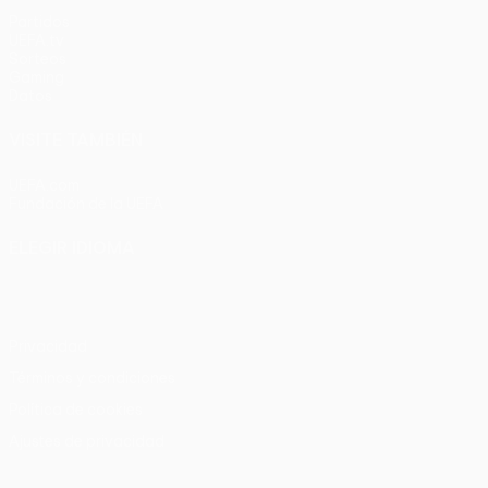
Partidos
UEFA.tv
Sorteos
Gaming
Datos
VISITE TAMBIÉN
UEFA.com
Fundación de la UEFA
ELEGIR IDIOMA
Español
English
Français
Deutsch
Русский
Español
Italia
Privacidad
Términos y condiciones
Política de cookies
Ajustes de privacidad