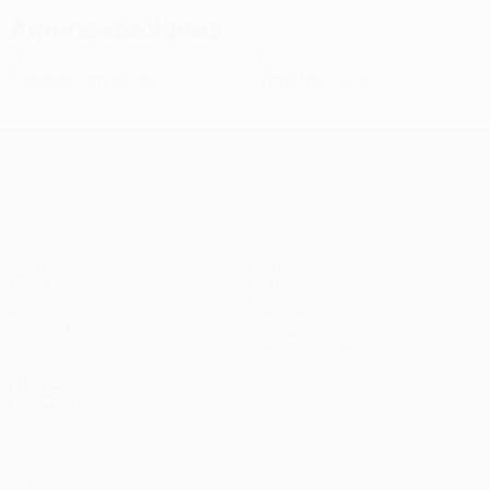
Amonestaciones
0
0
Tarjetas amarillas
Tarjetas rojas
UEFA Conference League
Partidos
Equipos
UEFA.tv
Noticias
Sorteos
Historia
Gaming
Sobre
Datos
Tienda (clubes)
VISITE
TAMBIÉN
UEFA.com
Fundación de
la UEFA