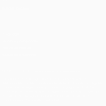
ELEGIR IDIOMA
Español
English
Français
Deutsch
Русский
Español
Italiano
Português
Privacidad
Términos y condiciones
Política de cookies
Ajustes de privacidad
© 1998-2026 UEFA. Todos los derechos reservados
La palabra UEFA, el logo de la UEFA y todas las marcas
relacionadas con las competiciones de la UEFA están protegidas
por las marcas registradas y/o por el copyright de UEFA. Se
prohíbe el uso de estas marcas registradas para uso comercial. El
uso de UEFA.com significa la aceptación de sus Términos,
Condiciones y Política de Privacidad.