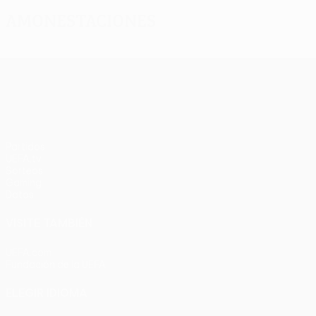
Amonestaciones
UEFA Europa League
Partidos
UEFA.tv
Sorteos
Gaming
Datos
VISITE TAMBIÉN
UEFA.com
Fundación de la UEFA
ELEGIR IDIOMA
Español
English
Français
Deutsch
Русский
Español
Italia