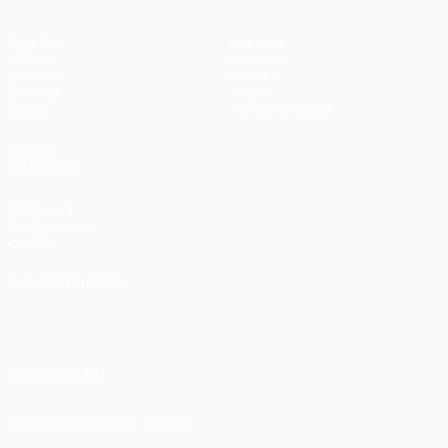
Partidos
Equipos
UEFA.tv
Noticias
Sorteos
Historia
Gaming
Sobre
Datos
Tienda (clubes)
VISITE
TAMBIÉN
UEFA.com
Fundación de
la UEFA
ELEGIR IDIOMA
Español
English
Français
Deutsch
Русский
Español
Italiano
Português
SÍGANOS EN
Descarga la app oficial