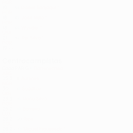
POR
19
-
-
Daniel Banjaqui *
58
POR
18
-
-
José Neto *
62
POR
18
-
-
Wynder *
66
USA
21
-
-
Rui Silva *
94
POR
19
-
-
Centrocampistas
Edad
PAR
G
Barrenechea
5
ARG
25
3
-
Aursnes
8
NOR
30
-
-
Sudakov
10
UKR
23
3
-
Manu Silva
16
POR
25
2
-
Barreiro
18
LUX
26
2
-
Ríos
20
COL
26
2
-
Miguel Figueiredo *
73