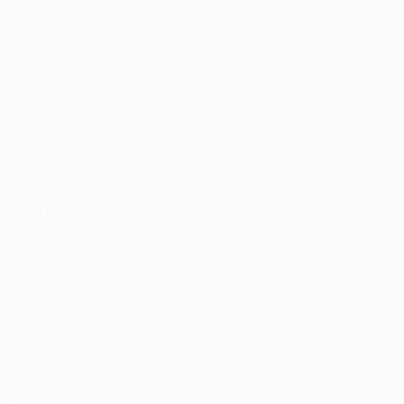
UKR
25
2
2
Samuel Soares
24
POR
24
1
1
Diogo Ferreira *
50
POR
19
-
-
Voitinovičius *
51
LTU
19
-
-
Leonardo Lopes *
90
POR
18
-
-
Defensas
Edad
PAR
G
Lenglet
2
FRA
31
3
1
Bah
6
DEN
28
3
-
Dedić
17
BIH
23
1
-
Dahl
26
SWE
23
3
-
Gabriel Índio
33
BRA
18
-
-
Tomás Araújo
44
POR
24
1
1
João Fonseca *
55