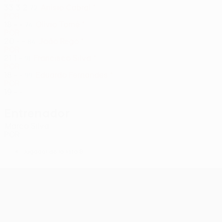
33
3
2
Anísio Cabral *
72
POR
18
-
-
Olívio Tomé *
74
POR
20
-
-
João Rego *
84
POR
21
1
-
Francisco Silva *
91
POR
18
-
-
Eduardo Fernandes *
99
POR
19
-
-
Entrenador
Marco Silva
POR
*
Jugador de la lista B
UEFA Europa League