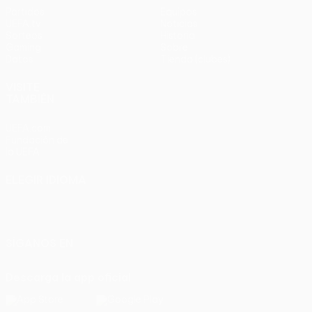
Partidos
Equipos
UEFA.tv
Noticias
Sorteos
Historia
Gaming
Sobre
Datos
Tienda (clubes)
VISITE
TAMBIÉN
UEFA.com
Fundación de
la UEFA
ELEGIR IDIOMA
Español
English
Français
Deutsch
Русский
Español
Italiano
Português
SÍGANOS EN
Descarga la app oficial