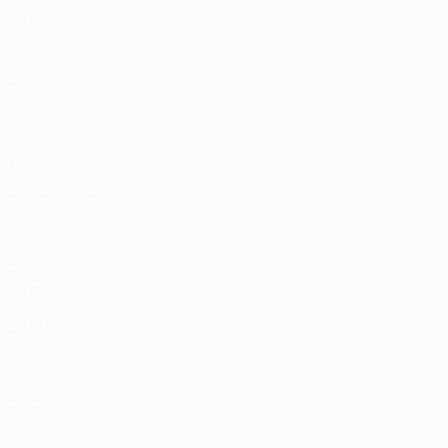
POR
18
1
-
Gonçalo Moreira *
77
POR
20
-
-
Martim Ferreira *
85
POR
20
-
-
Tiago Freitas *
88
POR
19
-
-
Delanteros
Edad
PAR
G
Ivanović
9
CRO
22
1
-
Lukébakio
11
BEL
28
1
-
Kamiński
13
POL
24
3
-
Pavlidis
14
GRE
27
3
5
Schjelderup
21
NOR
22
2
1
Durán
22
COL
22
2
1
Prestianni *
25
ARG
20
1
1
Rafa Silva
27
POR