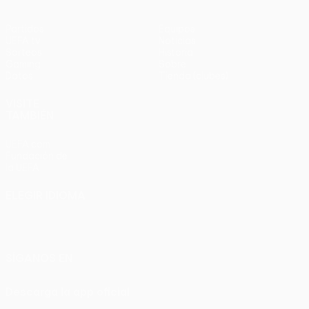
Partidos
Equipos
UEFA.tv
Noticias
Sorteos
Historia
Gaming
Sobre
Datos
Tienda (clubes)
VISITE
TAMBIÉN
UEFA.com
Fundación de
la UEFA
ELEGIR IDIOMA
Español
English
Français
Deutsch
Русский
Español
Italiano
Português
SÍGANOS EN
Descarga la app oficial