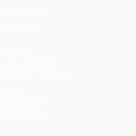
UEFA.com
Fundación de la UEFA
ELEGIR IDIOMA
Español
English
Français
Deutsch
Русский
Español
Italia
SÍGANOS EN
Descarga la app oficial
Privacidad
Términos y condiciones
Política de cookies
Ajustes de privacidad