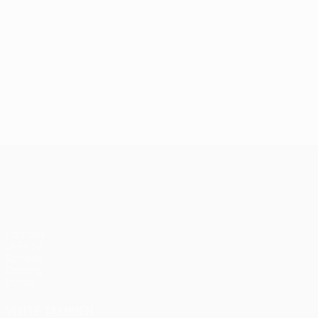
UEFA Europa League
Partidos
UEFA.tv
Sorteos
Gaming
Datos
VISITE TAMBIÉN