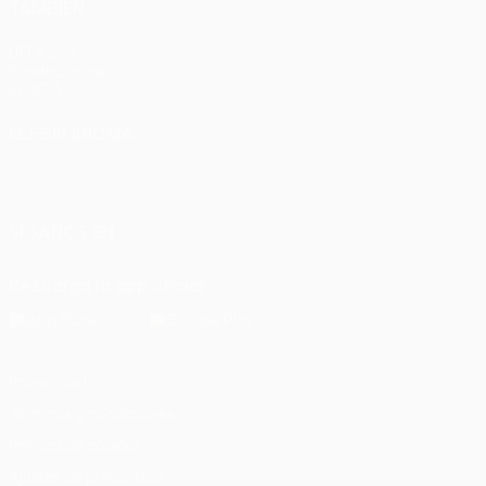
TAMBIÉN
UEFA.com
Fundación de
la UEFA
ELEGIR IDIOMA
Español
English
Français
Deutsch
Русский
Español
Italiano
Português
SÍGANOS EN
Descarga la app oficial
Privacidad
Términos y condiciones
Política de cookies
Ajustes de privacidad