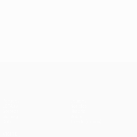
UEFA Europa League
Partidos
Equipos
UEFA.tv
Noticias
Sorteos
Historia
Gaming
Sobre
Datos
Tienda (clubes)
VISITE