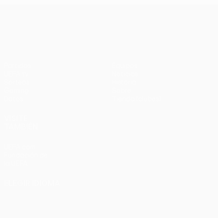
UEFA Europa League
Partidos
Equipos
UEFA.tv
Noticias
Sorteos
Historia
Gaming
Sobre
Datos
Tienda (clubes)
VISITE
TAMBIÉN
UEFA.com
Fundación de
la UEFA
ELEGIR IDIOMA
Español
English
Français
Deutsch
Русский
Español
Italiano
Português