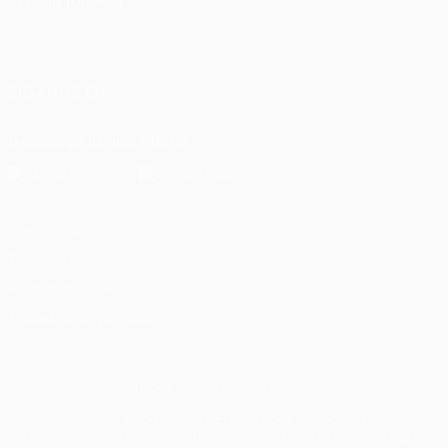
ELEGIR IDIOMA
Español
English
Français
Deutsch
Русский
Español
Italiano
Português
SÍGANOS EN
Descarga la app oficial
Privacidad
Términos y condiciones
Política de cookies
Ajustes de privacidad
© 1998-2026 UEFA. Todos los derechos reservados
La palabra UEFA, el logo de la UEFA y todas las marcas
relacionadas con las competiciones de la UEFA están protegidas