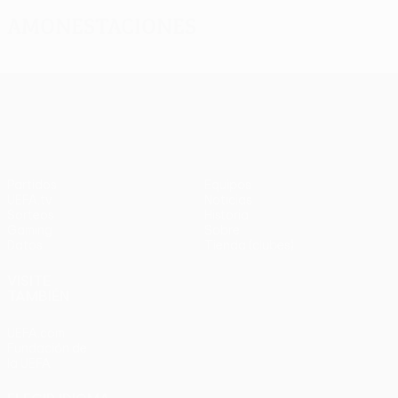
Amonestaciones
UEFA Europa League
Partidos
Equipos
UEFA.tv
Noticias
Sorteos
Historia
Gaming
Sobre
Datos
Tienda (clubes)
VISITE
TAMBIÉN
UEFA.com
Fundación de
la UEFA