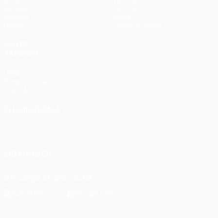
UEFA.tv
Noticias
Sorteos
Historia
Gaming
Sobre
Datos
Tienda (clubes)
VISITE
TAMBIÉN
UEFA.com
Fundación de
la UEFA
ELEGIR IDIOMA
Español
English
Français
Deutsch
Русский
Español
Italiano
Português
SÍGANOS EN
Descarga la app oficial