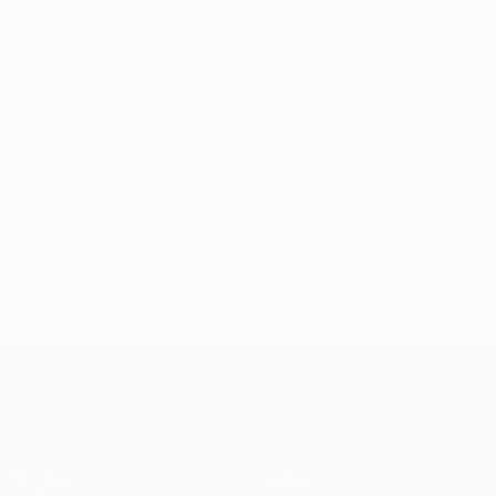
16 julio 2026
UEFA Europa League
Partidos
Equipos