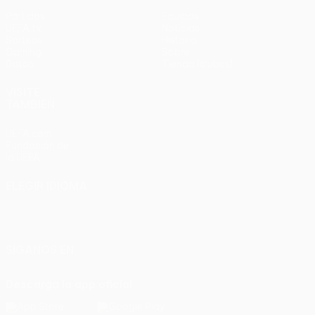
Partidos
Equipos
UEFA.tv
Noticias
Sorteos
Historia
Gaming
Sobre
Datos
Tienda (clubes)
VISITE
TAMBIÉN
UEFA.com
Fundación de
la UEFA
ELEGIR IDIOMA
Español
English
Français
Deutsch
Русский
Español
Italiano
Português
SÍGANOS EN
Descarga la app oficial