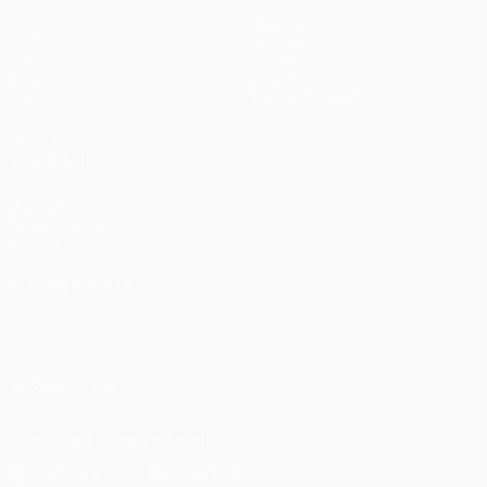
Partidos
Equipos
UEFA.tv
Noticias
Sorteos
Historia
Gaming
Sobre
Datos
Tienda (clubes)
VISITE
TAMBIÉN
UEFA.com
Fundación de
la UEFA
ELEGIR IDIOMA
Español
English
Français
Deutsch
Русский
Español
Italiano
Português
SÍGANOS EN
Descarga la app oficial