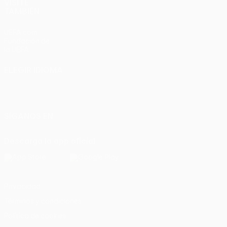
VISITE
TAMBIÉN
UEFA.com
Fundación de
la UEFA
ELEGIR IDIOMA
Español
English
Français
Deutsch
Русский
Español
Italiano
Português
SÍGANOS EN
Descarga la app oficial
Privacidad
Términos y condiciones
Política de cookies