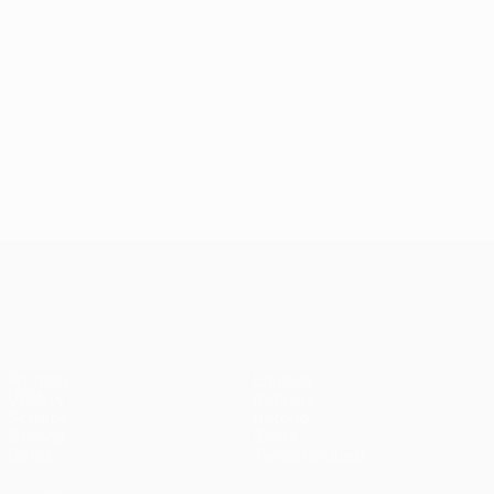
UEFA Europa League
Partidos
Equipos
UEFA.tv
Noticias
Sorteos
Historia
Gaming
Sobre
Datos
Tienda (clubes)