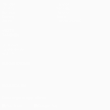
Partidos
Equipos
UEFA.tv
Noticias
Sorteos
Historia
Gaming
Sobre
Datos
Tienda (clubes)
VISITE
TAMBIÉN
UEFA.com
Fundación de
la UEFA
ELEGIR IDIOMA
Español
English
Français
Deutsch
Русский
Español
Italiano
Português
SÍGANOS EN
Descarga la app oficial