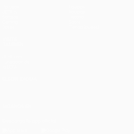
Partidos
Equipos
UEFA.tv
Noticias
Sorteos
Historia
Gaming
Sobre
Datos
Tienda (clubes)
VISITE
TAMBIÉN
UEFA.com
Fundación de
la UEFA
ELEGIR IDIOMA
Español
English
Français
Deutsch
Русский
Español
Italiano
Português
SÍGANOS EN
Descarga la app oficial