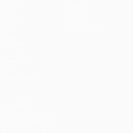
Partidos
Equipos
UEFA.tv
Noticias
Sorteos
Historia
Gaming
Sobre
Datos
Tienda (clubes)
VISITE
TAMBIÉN
UEFA.com
Fundación de
la UEFA
ELEGIR IDIOMA
Español
English
Français
Deutsch
Русский
Español
Italiano
Português
SÍGANOS EN
Descarga la app oficial