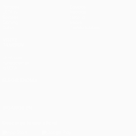
Partidos
Equipos
UEFA.tv
Noticias
Sorteos
Historia
Gaming
Sobre
Datos
Tienda (clubes)
VISITE
TAMBIÉN
UEFA.com
Fundación de
la UEFA
ELEGIR IDIOMA
Español
English
Français
Deutsch
Русский
Español
Italiano
Português
SÍGANOS EN
Descarga la app oficial