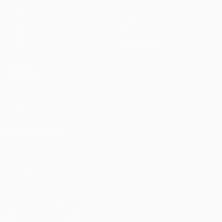
Partidos
Equipos
UEFA.tv
Noticias
Sorteos
Historia
Gaming
Sobre
Datos
Tienda (clubes)
VISITE
TAMBIÉN
UEFA.com
Fundación de
la UEFA
ELEGIR IDIOMA
Español
English
Français
Deutsch
Русский
Español
Italiano
Português
SÍGANOS EN
Descarga la app oficial