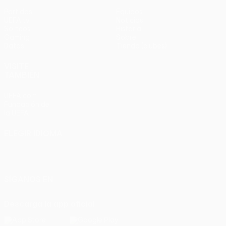
Partidos
Equipos
UEFA.tv
Noticias
Sorteos
Historia
Gaming
Sobre
Datos
Tienda (clubes)
VISITE
TAMBIÉN
UEFA.com
Fundación de
la UEFA
ELEGIR IDIOMA
Español
English
Français
Deutsch
Русский
Español
Italiano
Português
SÍGANOS EN
Descarga la app oficial