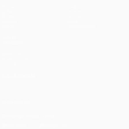
Partidos
Equipos
UEFA.tv
Noticias
Sorteos
Historia
Gaming
Sobre
Datos
Tienda (clubes)
VISITE
TAMBIÉN
UEFA.com
Fundación de
la UEFA
ELEGIR IDIOMA
Español
English
Français
Deutsch
Русский
Español
Italiano
Português
SÍGANOS EN
Descarga la app oficial