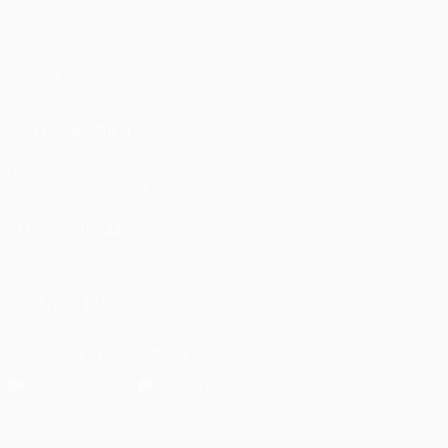
Partidos
UEFA.tv
Sorteos
Gaming
Datos
VISITE TAMBIÉN
UEFA.com
Fundación de la UEFA
ELEGIR IDIOMA
Español
English
Français
Deutsch
Русский
Español
Italia
SÍGANOS EN
Descarga la app oficial
Privacidad