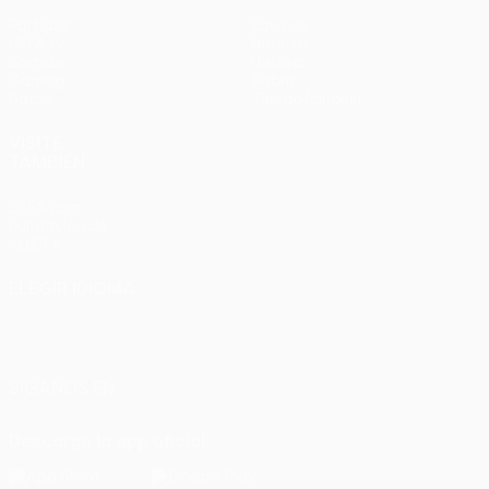
Partidos
Equipos
UEFA.tv
Noticias
Sorteos
Historia
Gaming
Sobre
Datos
Tienda (clubes)
VISITE
TAMBIÉN
UEFA.com
Fundación de
la UEFA
ELEGIR IDIOMA
Español
English
Français
Deutsch
Русский
Español
Italiano
Português
SÍGANOS EN
Descarga la app oficial