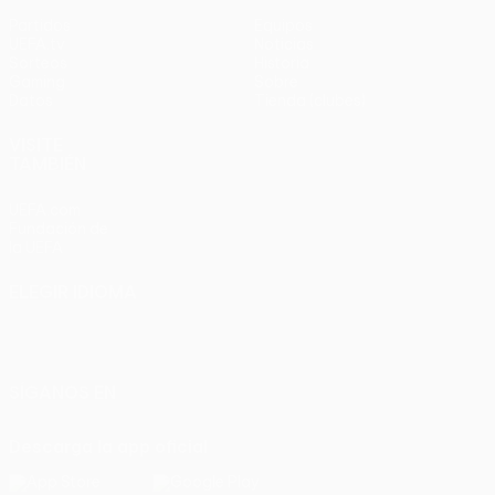
Partidos
Equipos
UEFA.tv
Noticias
Sorteos
Historia
Gaming
Sobre
Datos
Tienda (clubes)
VISITE
TAMBIÉN
UEFA.com
Fundación de
la UEFA
ELEGIR IDIOMA
Español
English
Français
Deutsch
Русский
Español
Italiano
Português
SÍGANOS EN
Descarga la app oficial