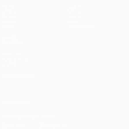
Partidos
Equipos
UEFA.tv
Noticias
Sorteos
Historia
Gaming
Sobre
Datos
Tienda (clubes)
VISITE
TAMBIÉN
UEFA.com
Fundación de
la UEFA
ELEGIR IDIOMA
Español
English
Français
Deutsch
Русский
Español
Italiano
Português
SÍGANOS EN
Descarga la app oficial