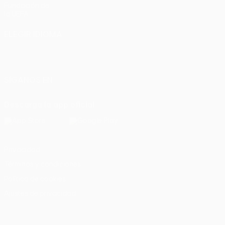
Fundación de
la UEFA
ELEGIR IDIOMA
Español
English
Français
Deutsch
Русский
Español
Italiano
Português
SÍGANOS EN
Descarga la app oficial
Privacidad
Términos y condiciones
Política de cookies
Ajustes de privacidad