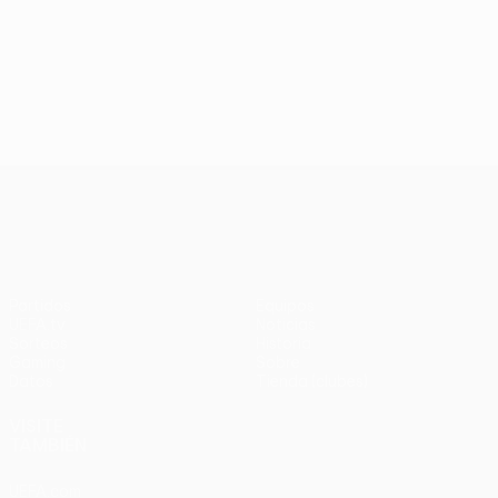
UEFA Europa League
Partidos
Equipos
UEFA.tv
Noticias
Sorteos
Historia
Gaming
Sobre
Datos
Tienda (clubes)
VISITE
TAMBIÉN
UEFA.com