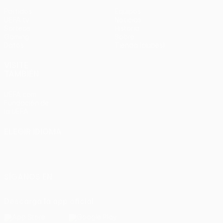
Partidos
Equipos
UEFA.tv
Noticias
Sorteos
Historia
Gaming
Sobre
Datos
Tienda (clubes)
VISITE
TAMBIÉN
UEFA.com
Fundación de
la UEFA
ELEGIR IDIOMA
Español
English
Français
Deutsch
Русский
Español
Italiano
Português
SÍGANOS EN
Descarga la app oficial