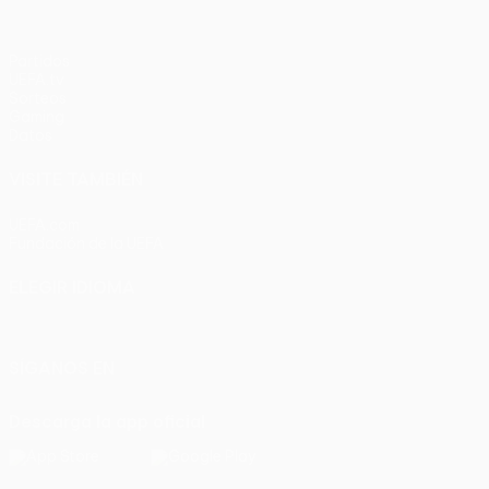
Partidos
UEFA.tv
Sorteos
Gaming
Datos
VISITE TAMBIÉN
UEFA.com
Fundación de la UEFA
ELEGIR IDIOMA
Español
English
Français
Deutsch
Русский
Español
Italia
SÍGANOS EN
Descarga la app oficial