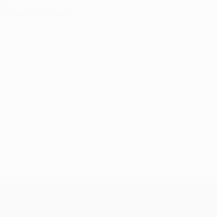
0
Tarjetas amarillas
UEFA Europa League